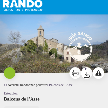
Balcons de l'Asse
Balcons de l'Asse - PAA - PAA
Imprimer
Télécharger
Signaler 
>>
Accueil
>
Randonnée pédestre
>
Balcons de l'Asse
Estoublon
Balcons de l'Asse