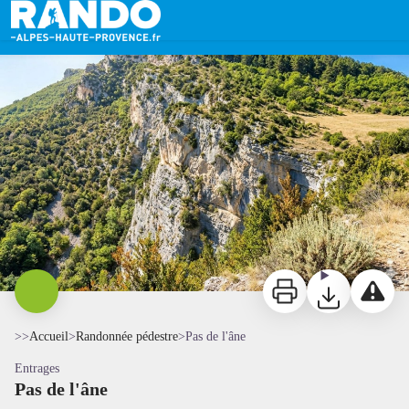
Pas de l'âne
Pas de l'âne - JL - CD Alpes de Haute-Provence
Imprimer
Télécharger
Signaler 
>>
Accueil
>
Randonnée pédestre
>
Pas de l'âne
Entrages
Pas de l'âne