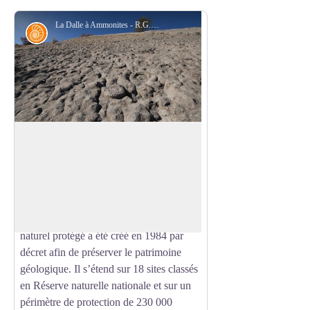
La Dalle à Ammonites - R.G.N.H.P.
Géologie
Le paradis des géologues
La
plus grande réserve géologique
d’Europe!
Voir l'image en plein écran
La réserve naturelle géologique de
Haute-Provence est la première tentative
de ce genre en Europe. Cet espace
naturel protégé a été créé en 1984 par
décret afin de préserver le patrimoine
géologique. Il s’étend sur 18 sites classés
en Réserve naturelle nationale et sur un
périmètre de protection de 230 000