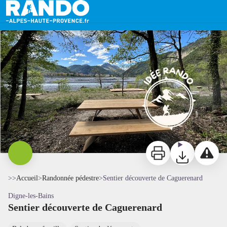
Sentier découverte de Caguerenard
Sentier de Caguerenard - Office de Tourisme de Digne-les-Bains
Imprimer
Télécharger
Signaler 
>>
Accueil
>
Randonnée pédestre
>
Sentier découverte de Caguerenard
Digne-les-Bains
Sentier découverte de Caguerenard