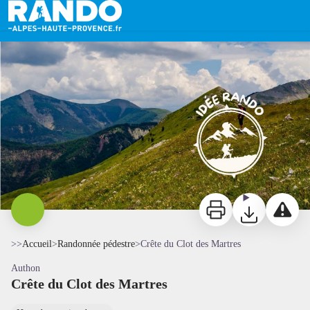
Crête du Clot des Martres
Crête du clot des Martres - CCSB
Imprimer
Télécharger
Signaler 
>>
Accueil
>
Randonnée pédestre
>
Crête du Clot des Martres
Authon
Crête du Clot des Martres