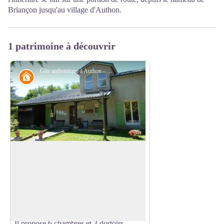
Briançon jusqu'au village d'Authon.
1 patrimoine à découvrir
Gîte authentique à Authon - Gîte des Monges
Refuge
Gîte des Monges
Le Gîte des Monges est un refuge
accueillant au cœur de la nature
Voir l'image en plein écran
préservée d'Authon. Voyageur solitaire
ou groupe d'amis, vous y trouverez des
logements confortables et bien équipés.
Il propose 6 chambres et 3 dortoirs