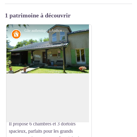
1 patrimoine à découvrir
Gîte authentique à Authon - Gîte des Monges
Refuge
Gîte des Monges
Le Gîte des Monges est un refuge
accueillant au cœur de la nature
Voir l'image en plein écran
préservée d'Authon. Voyageur solitaire
ou groupe d'amis, vous y trouverez des
logements confortables et bien équipés.
Il propose 6 chambres et 3 dortoirs
spacieux, parfaits pour les grands