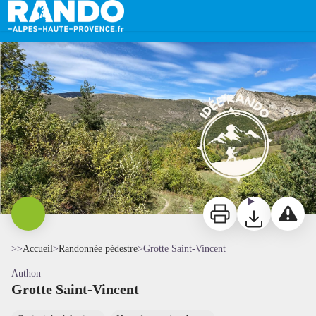
Grotte Saint-Vincent
Vue sur la forêt d'Authon - CCSB
Imprimer
Télécharger
Signaler 
>>
Accueil
>
Randonnée pédestre
>
Grotte Saint-Vincent
Authon
Grotte Saint-Vincent