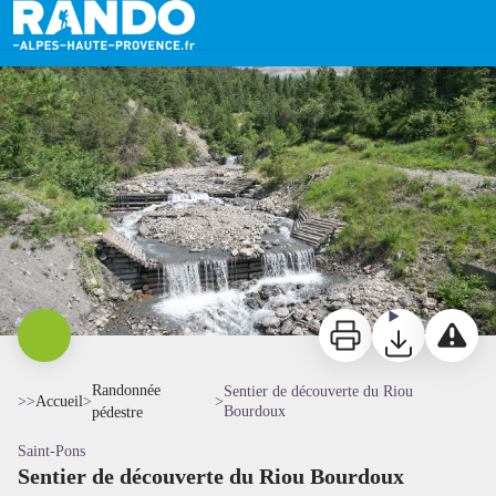
Sentier de découverte du Riou Bourdoux
Riou Bourdoux - Ubaye Tourisme
Imprimer
Télécharger
Signaler 
Randonnée
Sentier de découverte du Riou
>>
Accueil
>
>
Bourdoux
pédestre
Saint-Pons
Sentier de découverte du Riou Bourdoux