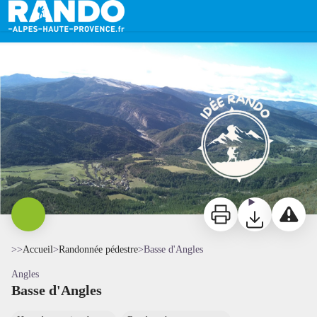
Basse d'Angles
Angles - Basse d'Angles - J.Achard
Imprimer
Télécharger
Signaler 
>>
Accueil
>
Randonnée pédestre
>
Basse d'Angles
Angles
Basse d'Angles