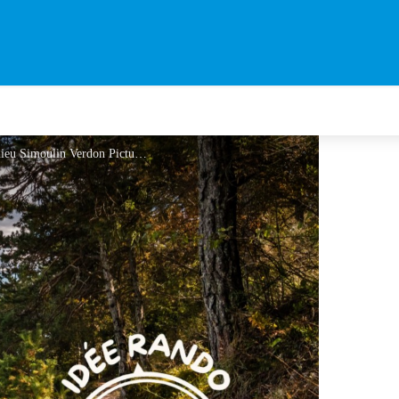
Saint-André - Le sentier des pêcheurs - Mathieu Simoulin Verdon Pictures