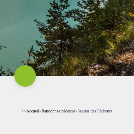
>>
Accueil
>
Randonnée pédestre
>
Sentier des Pêcheurs