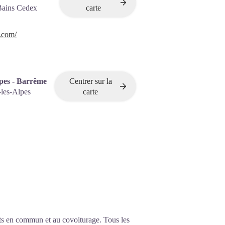
Bains Cedex
carte
.com/
lpes - Barrême
Centrer sur la
-les-Alpes
carte
ts en commun et au covoiturage. Tous les