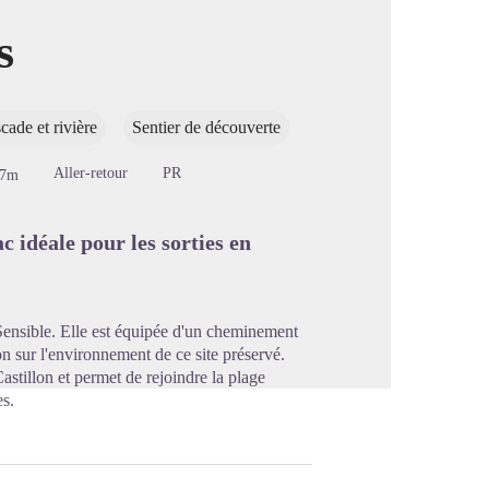
s
image en plein écran
cade et rivière
Sentier de découverte
Aller-retour
PR
37m
 idéale pour les sorties en
Sensible. Elle est équipée d'un cheminement
on sur l'environnement de ce site préservé.
astillon et permet de rejoindre la plage
es.