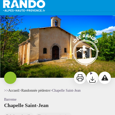
Chapelle Saint-Jean
Barrême - Chapelle Saint-Jean - Mathieu Simoulin
Imprimer
Télécharger
Signaler 
>>
Accueil
>
Randonnée pédestre
>
Chapelle Saint-Jean
Barreme
Chapelle Saint-Jean