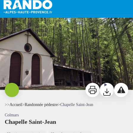
Chapelle Saint-Jean
Chapelle Saint-Jean - David BONNET
Imprimer
Télécharger
Signaler 
>>
Accueil
>
Randonnée pédestre
>
Chapelle Saint-Jean
Colmars
Chapelle Saint-Jean