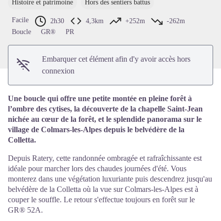
Histoire et patrimoine
Hors des sentiers battus
Voir l'image en plein écran
Facile
2h30
4,3km
+252m
-262m
Boucle
GR®
PR
Embarquer cet élément afin d'y avoir accès hors
connexion
Une boucle qui offre une petite montée en pleine forêt à
l’ombre des cytises, la découverte de la chapelle Saint-Jean
nichée au cœur de la forêt, et le splendide panorama sur le
village de Colmars-les-Alpes depuis le belvédère de la
Colletta.
Depuis Ratery, cette randonnée ombragée et rafraîchissante est
idéale pour marcher lors des chaudes journées d'été. Vous
monterez dans une végétation luxuriante puis descendrez jusqu'au
belvédère de la Colletta où la vue sur Colmars-les-Alpes est à
couper le souffle. Le retour s'effectue toujours en forêt sur le
GR® 52A.