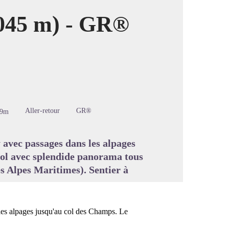
 045 m) - GR®
image en plein écran
Aller-retour
GR®
69m
 avec passages dans les alpages
 col avec splendide panorama tous
es Alpes Maritimes). Sentier à
 les alpages jusqu'au col des Champs. Le