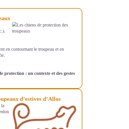
peaux
.).
t en contournant le troupeau et en
ie.
e protection : un contexte et des gestes
upeaux d’estives d’Allos
 la
erdon