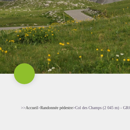
>>
Accueil
>
Randonnée pédestre
>
Col des Champs (2 045 m) - G