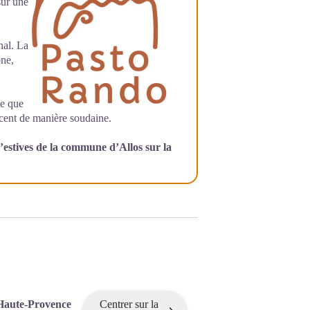
sur une
nal. La
one,
ve que
acent de manière soudaine.
estives de la commune d’Allos sur la
Haute-Provence
Centrer sur la