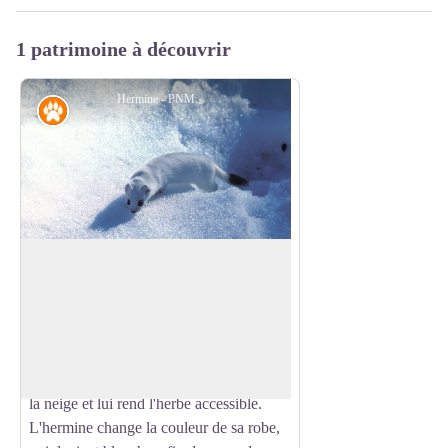
1 patrimoine à découvrir
Hermine - PNM
Faune
Passer l'hiver en montagne
Comment les animaux de la montagne
résistent-ils aux rigueurs de l'hiver ?
Voir l'image en plein écran
Tandis que le chamois se réfugie en forêt
et se nourrit d'écorces, le bouquetin
patrouille sur les pentes où le vent balaie
la neige et lui rend l'herbe accessible.
L'hermine change la couleur de sa robe,