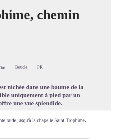
phime, chemin
image en plein écran
Boucle
PR
00m
 est nichée dans une baume de la
ible uniquement à pied par un
offre une vue splendide.
nte raide jusqu'à la chapelle Saint-Trophime.