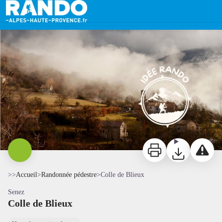
Colle de Blieux
Blieux dans la brume - @Amelie
Imprimer
Télécharger
Signaler 
>>
Accueil
>
Randonnée pédestre
>
Colle de Blieux
Senez
Colle de Blieux