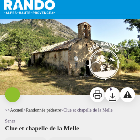
Clue et chapelle de la Melle
Chapelle de la Melle - ADRI 04
Imprimer
Télécharger
Signaler 
>>
Accueil
>
Randonnée pédestre
>
Clue et chapelle de la Melle
Senez
Clue et chapelle de la Melle