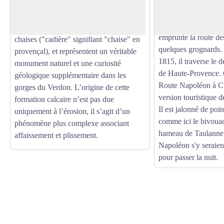
Voir l'image en plein écran
objectif : revenir et 
de Brandis marquent le paysage. Elles
Le 1er mars 1815, il
sont constituées de trois rochers
Juan et afin d'éviter l
principaux en forme de gigantesques
emprunte la route de
chaises ("cadière" signifiant "chaise" en
quelques grognards. 
provençal), et représentent un véritable
1815, il traverse le 
monument naturel et une curiosité
de Haute-Provence. C
géologique supplémentaire dans les
Route Napoléon à C
gorges du Verdon. L’origine de cette
version touristique de
formation calcaire n’est pas due
Il est jalonné de poin
uniquement à l’érosion, il s’agit d’un
comme ici le bivouac
phénomène plus complexe associant
hameau de Taulanne.
affaissement et plissement.
Napoléon s'y seraien
pour passer la nuit.