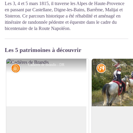
Les 3, 4 et 5 mars 1815, il traverse les Alpes de Haute-Provence
en passant par Castellane, Digne-les-Bains, Barrême, Malijai et
Sisteron. Ce parcours historique a été réhabilité et aménagé en
itinéraire de randonnée pédestre et équestre dans le cadre du
bicentenaire de la Route Napoléon.
Les 5 patrimoines à découvrir
Cadières de Brandis - DR
Grognards - J
Géologie
Histoire
Cadières de Brandis
Bivouac des troupe
Après son abdication
Dominant le Verdon à plus de 1500
Napoléon exilé sur l'
mètres d’altitude les falaises des Cadières