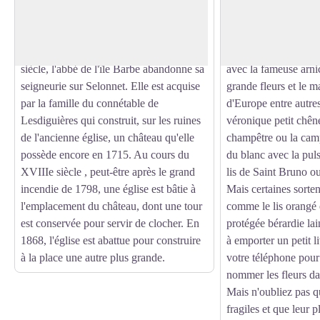
paroissiale se situait à l'emplacement de
Grosse est remarqua
Voir l'image en plein écran
l'église actuelle. Pendant les guerres de
espèces de fleurs. A
religion, elle a souffert et a été
juin et de juillet, un
complètement ruinée. Au cours du XVIe
couleurs a lieu un p
siècle, l'abbé de l'île Barbe abandonne sa
avec la fameuse arnic
seigneurie sur Selonnet. Elle est acquise
grande fleurs et le m
par la famille du connétable de
d'Europe entre autres
Lesdiguières qui construit, sur les ruines
véronique petit chêne
de l'ancienne église, un château qu'elle
champêtre ou la cam
possède encore en 1715. Au cours du
du blanc avec la puls
XVIIIe siècle , peut-être après le grand
lis de Saint Bruno ou 
incendie de 1798, une église est bâtie à
Mais certaines sorten
l'emplacement du château, dont une tour
comme le lis orangé 
est conservée pour servir de clocher. En
protégée bérardie lai
1868, l'église est abattue pour construire
à emporter un petit l
à la place une autre plus grande.
votre téléphone pour
nommer les fleurs da
Mais n'oubliez pas q
fragiles et que leur p