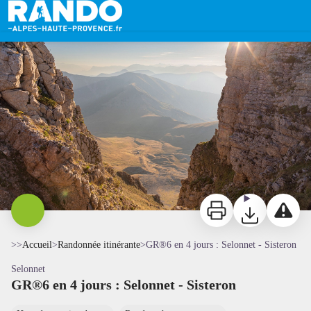
GR®6 en 4 jours : Selonnet - Sisteron
Vue depuis le sommet des Monges - Martin Champon
Imprimer
Télécharger
Signaler 
>>
Accueil
>
Randonnée itinérante
>
GR®6 en 4 jours : Selonnet - Sisteron
Selonnet
GR®6 en 4 jours : Selonnet - Sisteron