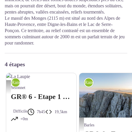
mais on pourrait dire désert, bout du monde, étendues solitaires,
pentes abruptes, vallées encaissées, reliefs tourmentés.
Le massif des Monges (2115 m) est situé au nord des Alpes de
Haute-Provence, entre Digne-les-Bains et le Lac de Serre-
Ponçon. Ce territoire, au relief contrasté est un ensemble de
sommets culminant autour de 2000 m est un parfait terrain de jeu
pour randonner.
4 étapes
Randonnée itinérante
Randonnée itinérante
La Laupie - OT La Motte du Caire
Selonnet
GR® 6 - Etape 1 : Selonnet - Refuge du Seignas
Difficile
7h45
19,5km
+0m
Sommet des Monges - Martin Cha
Barles