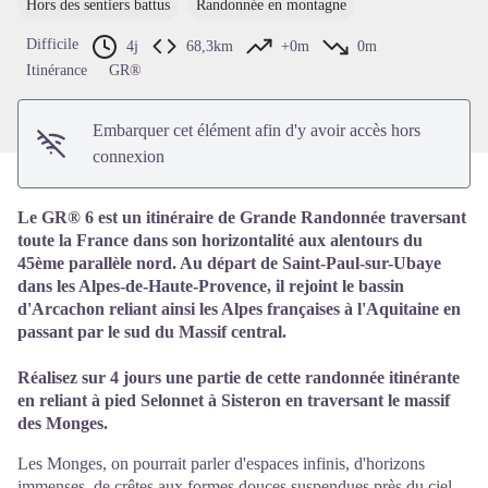
Hors des sentiers battus
Randonnée en montagne
Voir l'image en plein écran
Difficile
4j
68,3km
+0m
0m
Itinérance
GR®
Embarquer cet élément afin d'y avoir accès hors
connexion
Le GR® 6 est un itinéraire de Grande Randonnée traversant
toute la France dans son horizontalité aux alentours du
45ème parallèle nord. Au départ de Saint-Paul-sur-Ubaye
dans les Alpes-de-Haute-Provence, il rejoint le bassin
d'Arcachon reliant ainsi les Alpes françaises à l'Aquitaine en
passant par le sud du Massif central.
Réalisez sur 4 jours une partie de cette randonnée itinérante
en reliant à pied Selonnet à Sisteron en traversant le massif
des Monges.
Les Monges, on pourrait parler d'espaces infinis, d'horizons
immenses, de crêtes aux formes douces suspendues près du ciel,