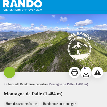
Montagne de Palle (1 484 m)
Montagne de Palle - CD04
Imprimer
Télécharger
Signaler 
>>
Accueil
>
Randonnée pédestre
>
Montagne de Palle (1 484 m)
Montagne de Palle (1 484 m)
Hors des sentiers battus
Randonnée en montagne