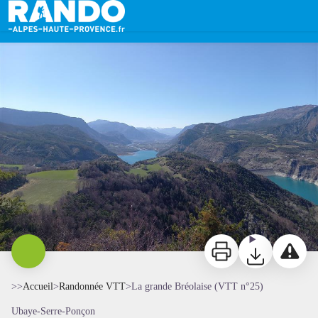
La grande Bréolaise (VTT n°25)
Vue sur le lac - MBONATO
Imprimer
Télécharger
Signaler 
>>
Accueil
>
Randonnée VTT
>
La grande Bréolaise (VTT n°25)
Ubaye-Serre-Ponçon