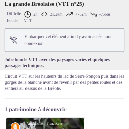
La grande Bréolaise (VTT n°25)
Difficile
2h
21,2km
+752m
-756m
Boucle
VTT
Voir l'image en plein écran
Embarquer cet élément afin d'y avoir accès hors
connexion
Jolie boucle VTT avec des paysages variés et quelques
passages techniques.
Circuit VTT sur les hauteurs du lac de Serre-Ponçon puis dans les
gorges de la blanche avant de revenir par des petites routes et des
sentiers au-dessus de la Bréole.
1 patrimoine à découvrir
Amélanchier - Franz Xaver
Savoir-faire