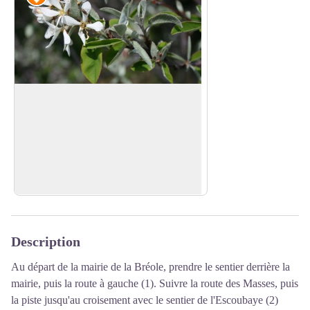
Escoubaye
Escoubaye signifie balayer en patois
provençal. En effet, autrefois les
Voir l'image en plein écran
habitants utilisaient l’amélanchier, arbuste
se trouvant sur le site, pour confectionner
des balais.
Description
Au départ de la mairie de la Bréole, prendre le sentier derrière la
mairie, puis la route à gauche (1). Suivre la route des Masses, puis
la piste jusqu'au croisement avec le sentier de l'Escoubaye (2)