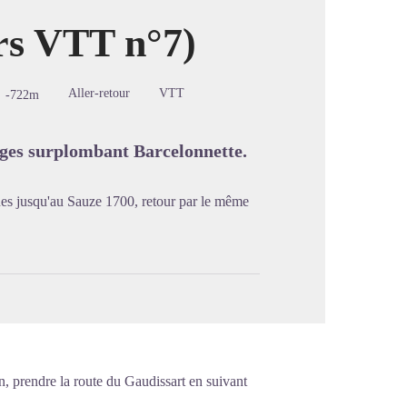
rs VTT n°7)
image en plein écran
Aller-retour
VTT
-722m
sages surplombant Barcelonnette.
nes jusqu'au Sauze 1700, retour par le même
, prendre la route du Gaudissart en suivant