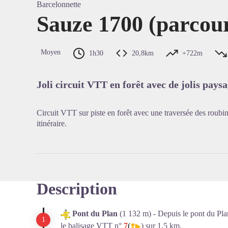
Barcelonnette
Sauze 1700 (parcou
Voir l'
Moyen
1h30
20,8km
+722m
Joli circuit VTT en forêt avec de jolis pay
Circuit VTT sur piste en forêt avec une traversée des roubi
itinéraire.
Description
Pont du Plan
(1 132 m) - Depuis le pont du Plan
le balisage VTT n°
7
(
) sur 1,5 km.