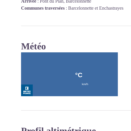
Arrivée
:
Pont du Plan, Barcelonnette
Communes traversées
:
Barcelonnette et Enchastrayes
Météo
Profil altimétrique