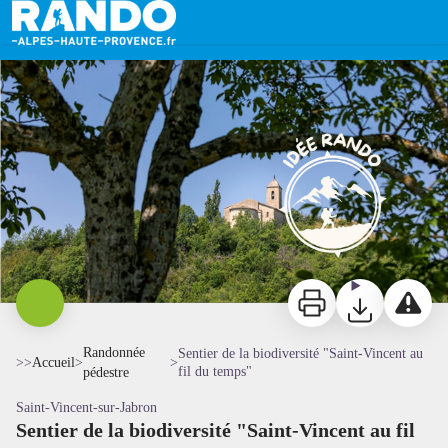
Sentier de la biodiversité "Saint-Vincent au fil du temps"
Sentier de la Biodiversité - CD04
Imprimer
Télécharger
Signaler 
Randonnée
Sentier de la biodiversité "Saint-Vincent au
>>
Accueil
>
>
fil du temps"
pédestre
Saint-Vincent-sur-Jabron
Sentier de la biodiversité "Saint-Vincent au fil