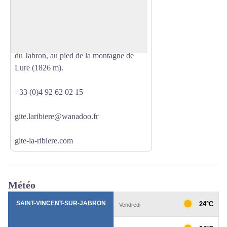
Patrick vous accueillent dans une maison
Voir l'image en plein écran
de caractère du 19ème siècle, située au
coeur du village. Ce petit village de
Haute Provence se trouve dans la vallée
du Jabron, au pied de la montagne de
Lure (1826 m).
+33 (0)4 92 62 02 15
gite.laribiere@wanadoo.fr
gite-la-ribiere.com
Météo