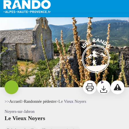
Le Vieux Noyers
Vieux Noyers - CD04
Imprimer
Télécharger
Signaler 
>>
Accueil
>
Randonnée pédestre
>
Le Vieux Noyers
Noyers-sur-Jabron
Le Vieux Noyers