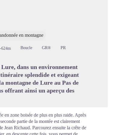
image en plein écran
andonnée en montagne
Boucle
GR®
PR
-624m
e Lure, dans un environnement
itinéraire splendide et exigeant
e la montagne de Lure au Pas de
s offrant ainsi un aperçu des
ée en zone boisée de plus en plus raide. Après
 seconde partie de la montée est clairement
de Jean Richaud. Parcourez ensuite la crête de
er, en descente cette fois, vous permet de