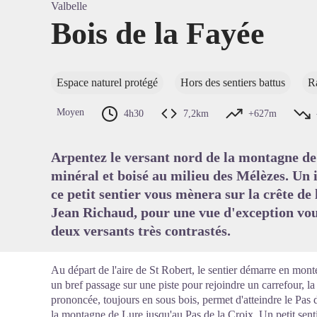
Valbelle
Bois de la Fayée
Voir l'
Espace naturel protégé
Hors des sentiers battus
R
Moyen
4h30
7,2km
+627m
Arpentez le versant nord de la montagne d
minéral et boisé au milieu des Mélèzes. Un 
ce petit sentier vous mènera sur la crête d
Jean Richaud, pour une vue d'exception vou
deux versants très contrastés.
Au départ de l'aire de St Robert, le sentier démarre en mont
un bref passage sur une piste pour rejoindre un carrefour, la
prononcée, toujours en sous bois, permet d'atteindre le Pas 
la montagne de Lure jusqu'au Pas de la Croix. Un petit senti