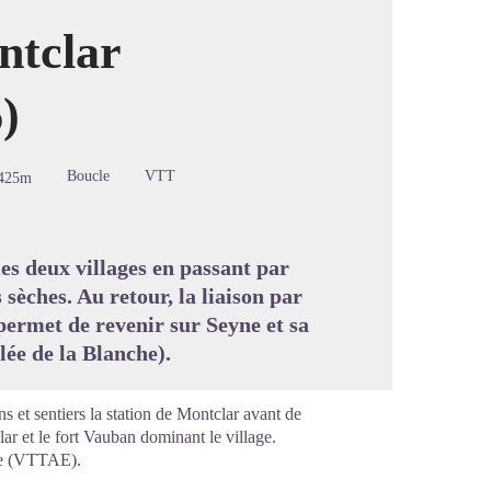
ntclar
)
image en plein écran
Boucle
VTT
425m
les deux villages en passant par
sèches. Au retour, la liaison par
 permet de revenir sur Seyne et sa
lée de la Blanche).
 et sentiers la station de Montclar avant de
ar et le fort Vauban dominant le village.
que (VTTAE).