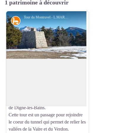
1 patrimoine à découvrir
Tour du Montruvel - L.MARIOTTE - NADS
Petit patrimoine
Tour du Montruvel
Au sommet du Montruvel se trouve une
mystérieuse tour en pierre. Ce n'est pas
Voir l'image en plein écran
une fortification, mais un témoin du
passage de la ligne de chemin de fer de
Provence qui relient les villes de Nice et
de Digne-les-Bains.
Cette tour est un passage pour rejoindre
le coeur du tunnel qui permet de relier les
vallées de la Vaïre et du Verdon.