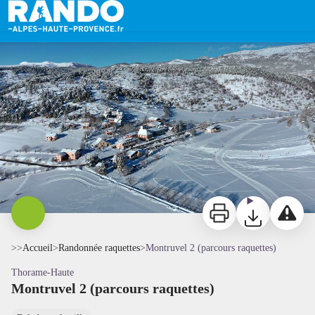
Montruvel 2 (parcours raquettes)
La Colle Saint Michel - CCAPV
Imprimer
Télécharger
Signaler 
>>
Accueil
>
Randonnée raquettes
>
Montruvel 2 (parcours raquettes)
Thorame-Haute
Montruvel 2 (parcours raquettes)