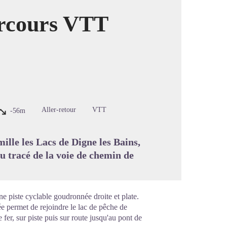
arcours VTT
image en plein écran
Aller-retour
VTT
-56m
lle les Lacs de Digne les Bains,
du tracé de la voie de chemin de
une piste cyclable goudronnée droite et plate.
e permet de rejoindre le lac de pêche de
 fer, sur piste puis sur route jusqu'au pont de