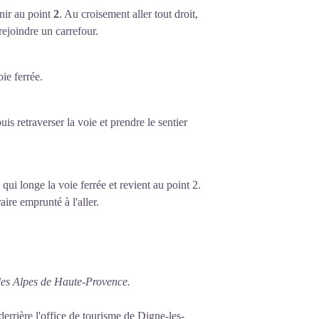
enir au point
2
. Au croisement aller tout droit,
 rejoindre un carrefour.
oie ferrée.
is retraverser la voie et prendre le sentier
 qui longe la voie ferrée et revient au point 2.
raire emprunté à l'aller.
des Alpes de Haute-Provence.
derrière l'office de tourisme de Digne-les-