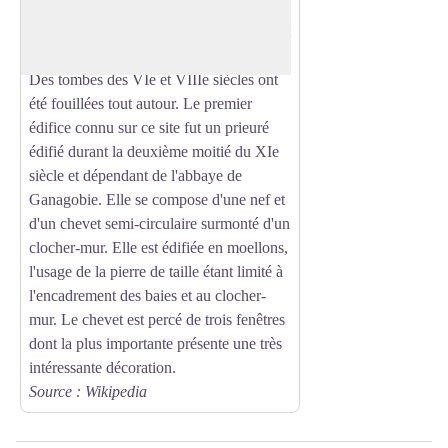
Voir l'image en plein écran
inscrite comme monument historique par
arrêté du 11 juillet 1984, alors qu'elle était
en ruines mais a été restaurée depuis.
Des tombes des VIe et VIIIe siècles ont
été fouillées tout autour. Le premier
édifice connu sur ce site fut un prieuré
édifié durant la deuxième moitié du XIe
siècle et dépendant de l'abbaye de
Ganagobie. Elle se compose d'une nef et
d'un chevet semi-circulaire surmonté d'un
clocher-mur. Elle est édifiée en moellons,
l'usage de la pierre de taille étant limité à
l'encadrement des baies et au clocher-
mur. Le chevet est percé de trois fenêtres
dont la plus importante présente une très
intéressante décoration.
Source : Wikipedia