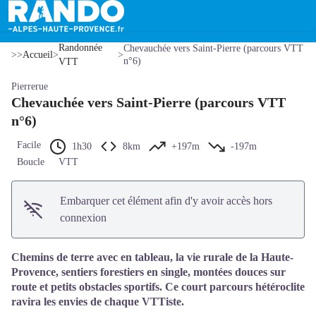
Imprimer
Télécharger
Signaler 
Chevauchée vers Saint-Pierre (parcours VTT n°6)
Voir l'image en plein écran
Randonnée
Chevauchée vers Saint-Pierre (parcours VTT
>>
Accueil
>
>
n°6)
VTT
Pierrerue
Chevauchée vers Saint-Pierre (parcours VTT
n°6)
Facile
1h30
8km
+197m
-197m
Boucle
VTT
Embarquer cet élément afin d'y avoir accès hors
connexion
Chemins de terre avec en tableau, la vie rurale de la Haute-
Provence, sentiers forestiers en single, montées douces sur
route et petits obstacles sportifs. Ce court parcours hétéroclite
ravira les envies de chaque VTTiste.