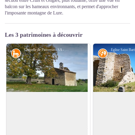
section entre Cruis et Ongles, plus roulante, offre une vue en
balcon sur les hameaux environnants, et permet d'approcher
l'imposante montagne de Lure.
Les 3 patrimoines à découvrir
Chapelle de Pierrerue - SA - CD Alpes de Haute Provence
Petit patrimoine
Histoire
Chapelle Saint-Pierre
Site de Vière
La chapelle Saint-Pierre, dite de Viviers,
Les origines du site
est une chapelle romane. Elle a été
remontent à l'époque
Voir l'image en plein écran
inscrite comme monument historique par
C'est sur ses traces 
arrêté du 11 juillet 1984, alors qu'elle était
s‘est implanté vrais
en ruines mais a été restaurée depuis.
siècle. Le vieil Ongl