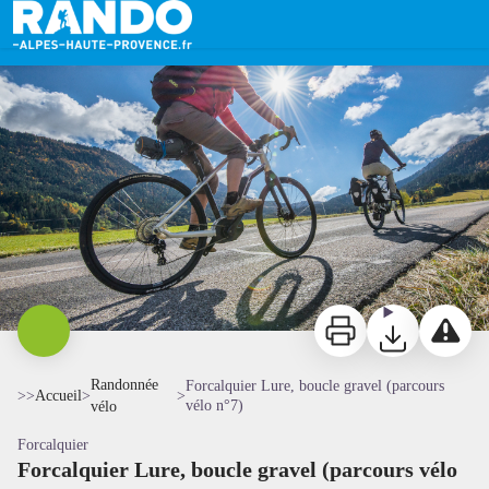
Forcalquier Lure, boucle gravel (parcours vélo n°7)
Forcalquier-Lure boucle VTC Gravel - NM - CD Alpes-de Haute-Provence
Imprimer
Télécharger
Signaler 
Randonnée
Forcalquier Lure, boucle gravel (parcours
>>
Accueil
>
>
vélo n°7)
vélo
Forcalquier
Forcalquier Lure, boucle gravel (parcours vélo