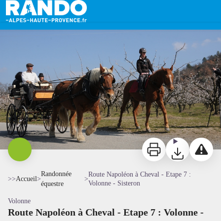
Route Napoléon à Cheval - Etape 7 : Volonne - Sisteron
Route Napoléon à Cheval de Volonne à Sisteron - JS - CD Alpes de Haute-Provence
Imprimer
Télécharger
Signaler 
Randonnée
Route Napoléon à Cheval - Etape 7 :
>>
Accueil
>
>
Volonne - Sisteron
équestre
Volonne
Route Napoléon à Cheval - Etape 7 : Volonne -