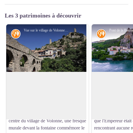
Les 3 patrimoines à découvrir
Vue sur le village de Volonne - DR
Histoire
Histoire
Volonne
Napoléon à Sistero
Volonne est un village au patrimoine
Etape incontournabl
riche situé au bord de la Durance.
Napoléon, c'est à Si
Voir l'image en plein écran
Napoléon s'est arrêté à Volonne le 5 mars
l'Empereur aurait pu 
1815 pour se restaurer d'un canard aux
Cambronne et ses so
olives dans l'auberge du Poisson d'Or. Au
fondu sur Sisteron l
centre du village de Volonne, une fresque
que l'Empereur était 
murale devant la fontaine commémore le
rencontrant aucune ré