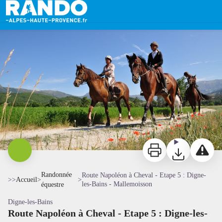
Route Napoléon à Cheval - Etape 5 : Digne-les-Bains - Mallemoisson
A cheval sur les pas de Napoléon - DR
Imprimer
Télécharger
Signaler 
Randonnée
Route Napoléon à Cheval - Etape 5 : Digne-
>>
Accueil
>
>
les-Bains - Mallemoisson
équestre
Digne-les-Bains
Route Napoléon à Cheval - Etape 5 : Digne-les-