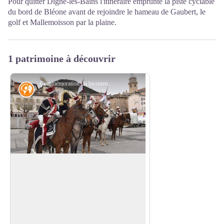
Pour quitter Digne-les-Bains l'itinéraire emprunte la piste cyclable
du bord de Bléone avant de rejoindre le hameau de Gaubert, le
golf et Mallemoisson par la plaine.
1 patrimoine à découvrir
Commémoration du bicentenaire du passage de Napoléon à Digne-les-Bains - DR
Histoire
Halte de Napoléon à Digne-les-Bains
Arrivé le samedi 04 mars 1815 à midi,
jour de marché, Napoléon pénètre dans la
Voir l'image en plein écran
ville de Digne par la rue Mère de Dieu. Il
déjeune à l'ancien hôtel du Petit Paris
tenu par Louis Bausset (plaque