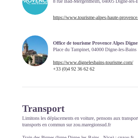
8 rue Bad-Mergentheim,
04005
Digne-les-
https://www.tourisme-alpes-haute-provence
Office de tourisme Provence Alpes Digne
Place du Tampinet,
04000
Digne-les-Bains
https://www.dignelesbains-tourisme.com/
+33 (0)4 92 36 62 62
Transport
Limitons les déplacements en voiture, pensons aux transpor
transports en commun sur
zou.maregionsud.fr
Train des Pignes (ligne Digne-les-Bains - Nice) :
cpzou.fr