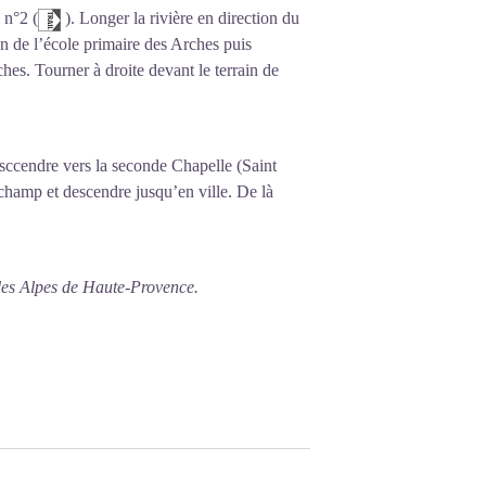
rtielle en 1950, ce monument demeure
 n°2 (
). Longer la rivière en direction du
on religieuse et rurale de la région.
on de l’école primaire des Arches puis
ches. Tourner à droite devant le terrain de
ccendre vers la seconde Chapelle (Saint
 champ et descendre jusqu’en ville. De là
des Alpes de Haute-Provence.