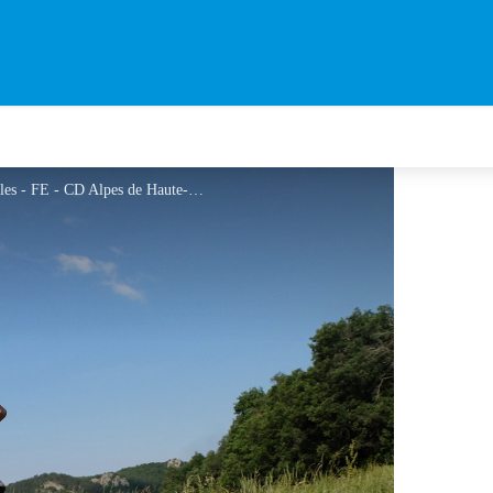
Trail au-dessus de Digne-les-Bains - Trois Chapelles - FE - CD Alpes de Haute-Provence