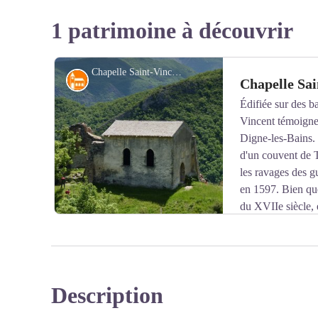
1 patrimoine à découvrir
Chapelle Saint-Vincent - OT Digne LC - OT Digne LC
Architecture
Chapelle Sai
Édifiée sur des b
Vincent témoigne
Digne-les-Bains.
d'un couvent de Tr
les ravages des g
en 1597. Bien que
du XVIIe siècle, e
changements d'usage, servant notamment de bâtiment a
national à la Révolution.
Sur le plan architectural, la chapelle conserve de préci
Description
visibles sur son mur sud composé de calcaire schisteux gr
Voir l'image en plein écran
arcs de décharge à simple rouleau, caractéristiques de 