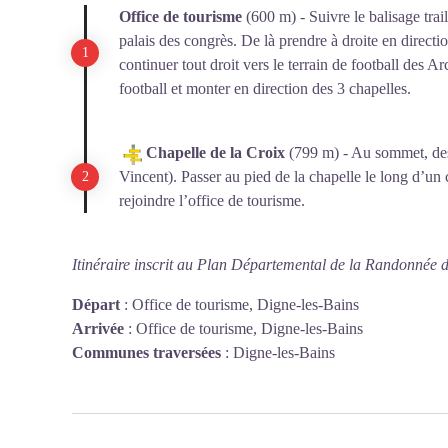
diocèse à la fin du XIXe siècle et une restauration pa
Office de tourisme
(600 m) - Suivre le balisage trail
aujourd'hui un témoin discret mais essentiel de l'évoluti
palais des congrès. De là prendre à droite en directi
continuer tout droit vers le terrain de football des Ar
football et monter en direction des 3 chapelles.
Chapelle de la Croix
(799 m) - Au sommet, des
Vincent). Passer au pied de la chapelle le long d’un
rejoindre l’office de tourisme.
Itinéraire inscrit au Plan Départemental de la Randonnée 
Départ
:
Office de tourisme, Digne-les-Bains
Arrivée
:
Office de tourisme, Digne-les-Bains
Communes traversées
:
Digne-les-Bains