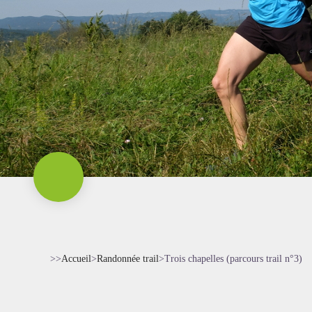
>>
Accueil
>
Randonnée trail
>
Trois chapelles (parcours trail n°3)