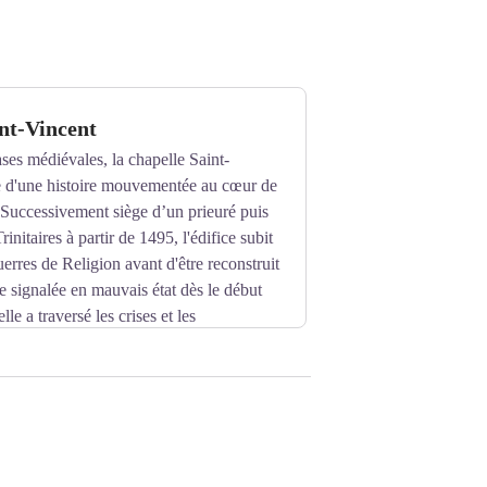
nt-Vincent
ases médiévales, la chapelle Saint-
 d'une histoire mouvementée au cœur de
 Successivement siège d’un prieuré puis
initaires à partir de 1495, l'édifice subit
uerres de Religion avant d'être reconstruit
 signalée en mauvais état dès le début
lle a traversé les crises et les
gricole après sa vente comme bien
eux vestiges romans, particulièrement
is. À l'intérieur, la structure révèle des
l'époque. Après un retour dans le giron du