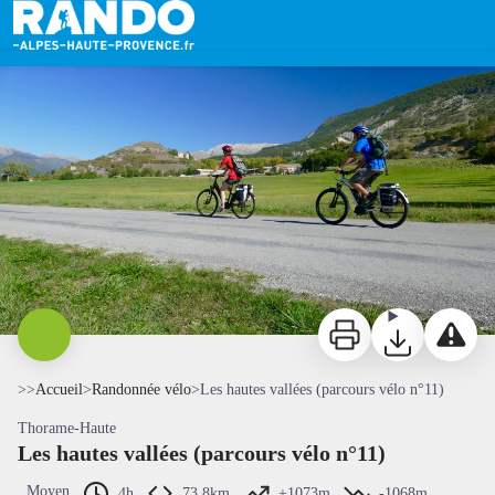
Les hautes vallées (parcours vélo n°11)
Hautes Vallées - GTA
Imprimer
Télécharger
Signaler 
>>
Accueil
>
Randonnée vélo
>
Les hautes vallées (parcours vélo n°11)
Thorame-Haute
Les hautes vallées (parcours vélo n°11)
Moyen
4h
73,8km
+1073m
-1068m