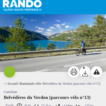
Belvédères du Verdon (parcours vélo n°13)
Belvédères du Verdon - GTA
Imprimer
Télécharger
Signaler 
>>
Accueil
>
Randonnée vélo
>
Belvédères du Verdon (parcours vélo n°13)
Castellane
Belvédères du Verdon (parcours vélo n°13)
Facile
3h30
57,2km
+1330m
-1332m