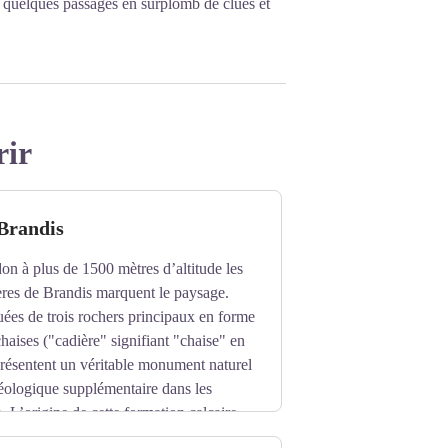
 quelques passages en surplomb de clues et
rir
Brandis
n à plus de 1500 mètres d’altitude les
ères de Brandis marquent le paysage.
tuées de trois rochers principaux en forme
haises ("cadière" signifiant "chaise" en
présentent un véritable monument naturel
géologique supplémentaire dans les
 L’origine de cette formation calcaire
hénomène plus complexe associant