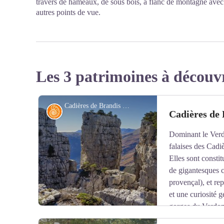
travers de hameaux, de sous bois, à flanc de montagne avec
autres points de vue.
Les 3 patrimoines à découv
Cadières de Brandis - DR
Géologie
Cadières de 
Dominant le Verdo
falaises des Cadi
Elles sont consti
de gigantesques c
provençal), et re
et une curiosité 
gorges du Verdon.
n’est pas due uniquement à l’érosion, il s’agit d’un p