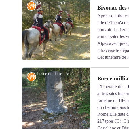
Grognards - Jérémie Subias
affaissement et plissement.
Histoire
Bivouac des 
Après son abdicat
l'Ile d'Elbe n'a qu
Voir l'image en plein écran
pouvoir. Le 1er m
afin d'éviter les 
Alpes avec quelq
il traverse le dé
Cet itinéraire d
une version touristique de la route historique. Il est ja
bivouac du pittoresque hameau de Taulanne. Les troupe
Borne milliaire - ACRIAM
Histoire
Borne millia
1815 pour passer la nuit.
L'itinéraire de l
autres sites histo
Voir l'image en plein écran
romaine du IIIème
du chemin dans le
Rome.Elle date du
217après JC). C'e
Castellane et Dig