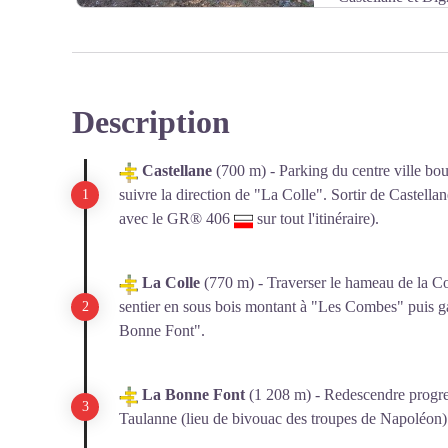
transporter le sel de la source salée de Castellane. Les i
été traduites en 1993: " L'empereur César Marcus Aur
très grand vainqueur des Parthes, très grand vainqueur 
puissance tribunicienne, consul pour la quatrième fois, p
Description
remettre en état cette route, endommagée par les ravage
Voir l'image en plein écran
Honoratus, procurateur de l'empereur, ancien primipile.
Castellane
(700 m) - Parking du centre ville bo
suivre la direction de "La Colle". Sortir de Castel
avec le GR® 406
sur tout l'itinéraire).
La Colle
(770 m) - Traverser le hameau de la Co
sentier en sous bois montant à "Les Combes" puis ga
Bonne Font".
La Bonne Font
(1 208 m) - Redescendre progre
Taulanne (lieu de bivouac des troupes de Napoléon)