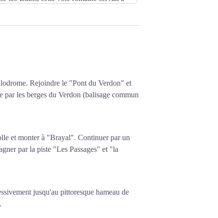
nscriptions latines qui y sont gravées ont
élius Antonin Auguste, pieux, heureux,
des Bretons, revêtus de sa seizième
ère de la patrie, proconsul, a fait
s du temps, par les soins de Iulius
 Six milles."
ulodrome.
Rejoindre le "Pont du Verdon" et
lane par les berges du Verdon (balisage commun
lle et monter à "Brayal". Continuer par un
gner par la piste "Les Passages" et "la
ssivement jusqu'au pittoresque hameau de
.