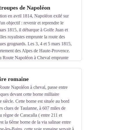
troupes de Napoléon
ion en avril 1814, Napoléon exilé sur
'un objectif : revenir et reprendre le
ars 1815, il débarque à Golfe Juan et
villes royalistes emprunte la route des
ues grognards. Les 3, 4 et 5 mars 1815,
partement des Alpes de Haute-Provence.
e la Route Napoléon à Cheval emprunte
lonné de points historiques comme ici le
s de Napoléon s'y seraient arrêtées en
ire romaine
a Route Napoléon à cheval, passe entre
riques devant cette borne milliaire
 siècle. Cette borne est située au bord
s clues de Taulanne, à 607 miles de
 règne de Caracalla ( entre 211 et
st la 6ème borne de la via salinae entre
ne-les-Bains, cette voie romaine servait à