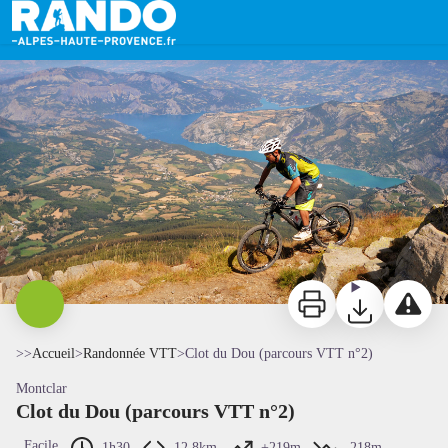
Clot du Dou (parcours VTT n°2)
VTT au dessus du lac de Serre Ponçon - OT Montclar
Imprimer
Télécharger
Signaler 
>>
Accueil
>
Randonnée VTT
>
Clot du Dou (parcours VTT n°2)
Montclar
Clot du Dou (parcours VTT n°2)
Facile
1h30
12,8km
+219m
-218m