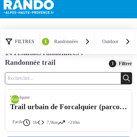
FILTRES
1
Randonnées
Outdoor
14 résultats randonnées :
Randonnée trail
Filtrer
1
Recherche
Rech
Forcalquier
Randonnée trail
Trail urbain de Forcalquier (parcours trail n°2)
Facile
1h
7,9km
+210m