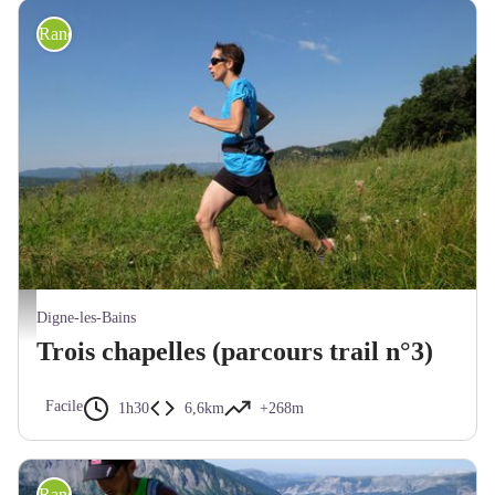
Randonnée trail
Trail au-dessus de Digne-les-Bains - Trois Chapelles - FE - CD Alpes de Haute-Provenc
Digne-les-Bains
Trois chapelles (parcours trail n°3)
Facile
1h30
6,6km
+268m
Randonnée trail