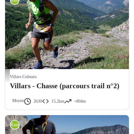
Akuna
Villars-Colmars
Villars - Chasse (parcours trail n°2)
Moyen
2h30
15,2km
+804m
Randonnée trail