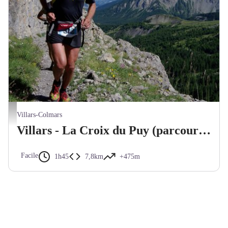
Akuna
Villars-Colmars
Villars - La Croix du Puy (parcours trail n°1)
Facile
1h45
7,8km
+475m